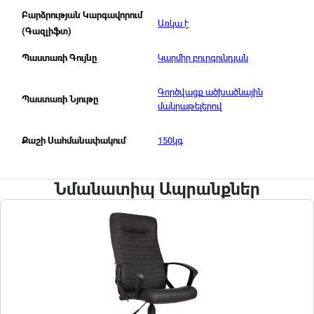
Բարձրության Կարգավորում
Առկա է
(Գազլիֆտ)
Կարմիր բուրգունդյան
Պաստառի Գույնը
Գործվացք ածխածնային
Պաստառի Նյութը
մանրաթելերով
150կգ
Քաշի Սահմանափակում
Նմանատիպ Ապրանքներ