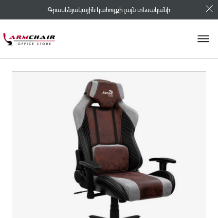
Գրասենյակային կահույքի լայն տեսականի