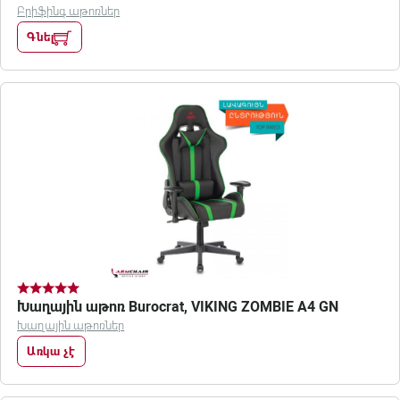
Բրիֆինգ աթոռներ
Գնել
Խաղային աթոռ Burocrat, VIKING ZOMBIE A4 GN
Խաղային աթոռներ
Առկա չէ