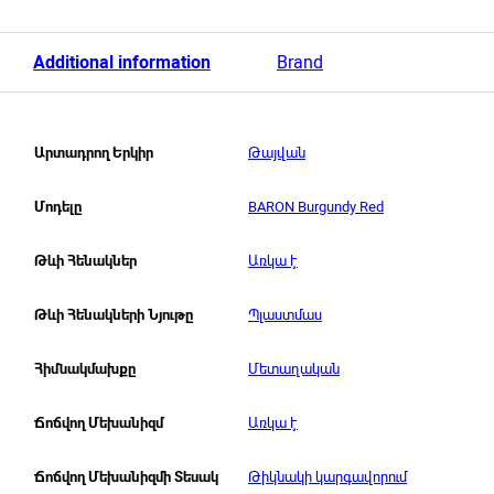
Additional information
Brand
Թայվան
Արտադրող Երկիր
BARON Burgundy Red
Մոդելը
Առկա է
Թևի Հենակներ
Պլաստմաս
Թևի Հենակների Նյութը
Մետաղական
Հիմնակմախքը
Առկա է
Ճոճվող Մեխանիզմ
Թիկնակի կարգավորում
Ճոճվող Մեխանիզմի Տեսակ