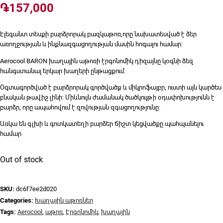
֏
157,000
Էլեգանտ տեսքի բարձրորակ բազկաթոռ,որը նախատեսված է ձեր
առողջության և ինքնազգացողության մասին հոգալու համար:
Aerocool BARON խաղային աթոռի էրգոնոմիկ դիզայնը կօգնի ձեզ
հանգստանալ երկար խաղերի ընթացքում:
Օգտագործված է բարձրորակ գործվածք և միկրոֆայբր, ուստի այն կարծես
բնական թավիշ լինի: Միևնույն ժամանակ ծածկույթի օդափոխությունն է
բարձր, որը ապահովում է զովության զգացողությունը:
Առկա են գլխի և գոտկատեղի բարձեր ճիշտ կեցվածքը պահպանելու
համար
Out of stock
SKU:
dc6f7ee2d020
Categories:
Խաղային աթոռներ
Tags:
Aerocool
,
աթոռ
,
Էրգոնոմիկ
,
խաղային