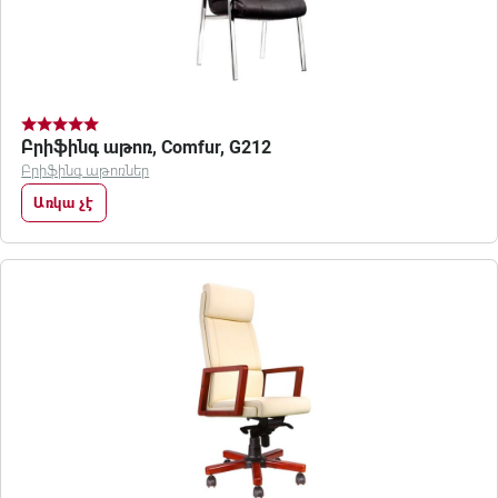
Բրիֆինգ աթոռ, Comfur, G212
Բրիֆինգ աթոռներ
Առկա չէ