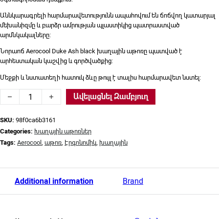
Աննկարագրելի հարմարավետությունն ապահովում են ճոճվող կատարյալ
մեխանիզմը և բարձր ամրության պլաստիկից պատրաստված
արմնկակալները:
Նորաոճ Aerocool Duke Ash black խաղային աթոռը պատված է
արհեստական կաշվից և գործվածքից:
Մեջքի և նստատեղի հատուկ ձևը թույլ է տալիս հարմարավետ նստել:
Խաղային աթոռ Aerocool, Duke Punch red quantity
Ավելացնել Զամբյուղ
SKU:
98f0ca6b3161
Categories:
Խաղային աթոռներ
Tags:
Aerocool
,
աթոռ
,
Էրգոնոմիկ
,
խաղային
Additional information
Brand