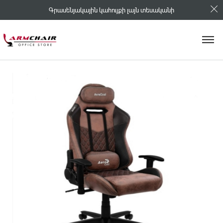
Գրասենյակային կահույքի լայն տեսականի