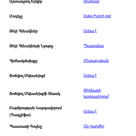
Թայվան
Արտադրող Երկիր
Duke Punch red
Մոդելը
Առկա է
Թևի Հենակներ
Պլաստմաս
Թևի Հենակների Նյութը
Մետաղական
Հիմնակմախքը
Առկա է
Ճոճվող Մեխանիզմ
Թիկնակի
Ճոճվող Մեխանիզմի Տեսակ
կարգավորում
Բարձրության Կարգավորում
Առկա է
(Գազլիֆտ)
Սև-Կարմիր
Պաստառի Գույնը