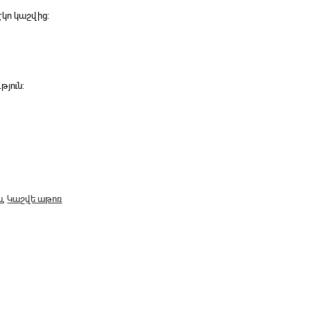
կո կաշվից:
թյուն:
ն
,
Կաշվե աթոռ