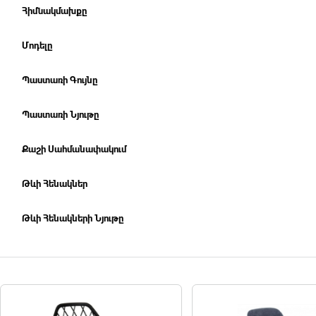
Հիմնակմախքը
Մոդելը
Պաստառի Գույնը
Պաստառի Նյութը
Քաշի Սահմանափակում
Թևի Հենակներ
Թևի Հենակների Նյութը