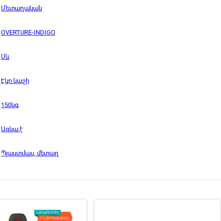
Մետաղական
OVERTURE-INDIGO
Սև
Էկո կաշի
150կգ
Առկա է
Պլաստմաս, մետաղ