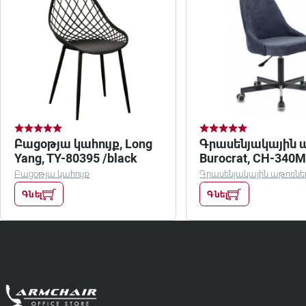
Բացօթյա կահույք, Long
Գրասենյակային 
Yang, TY-80395 /black
Burocrat, CH-340M
կապույտ
Բացօթյա կահույք
Գրասենյակային աթոռնե
Գնել
Գնել