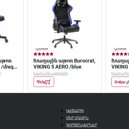
աթոռ
Խաղային աթոռ Burocrat,
Խաղայի
 /մուգ
VIKING 5 AERO /blue
VIKING
ր
Խաղային աթոռներ
Խաղային
Գնել
Առկա չ
ԿԱՏԱԼՈԳ
ՄԵՐ ՄԱՍԻՆ
ԳՈՐԾԸՆԿԵՐՆԵՐ