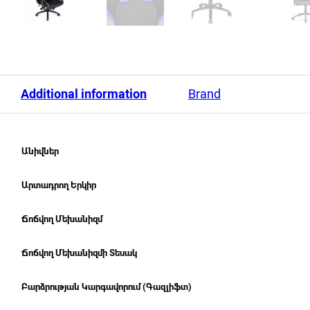
Additional information
Brand
Անիվներ
Արտադրող Երկիր
Ճոճվող Մեխանիզմ
Ճոճվող Մեխանիզմի Տեսակ
Բարձրության Կարգավորում (Գազլիֆտ)