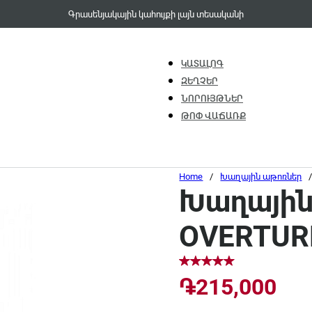
Գրասենյակային կահույքի լայն տեսականի
ԿԱՏԱԼՈԳ
ԶԵՂՉԵՐ
ՆՈՐՈՒՅԹՆԵՐ
ԹՈՓ ՎԱՃԱՌՔ
Home
/
Խաղային աթոռներ
Խաղային 
OVERTUR
֏
215,000