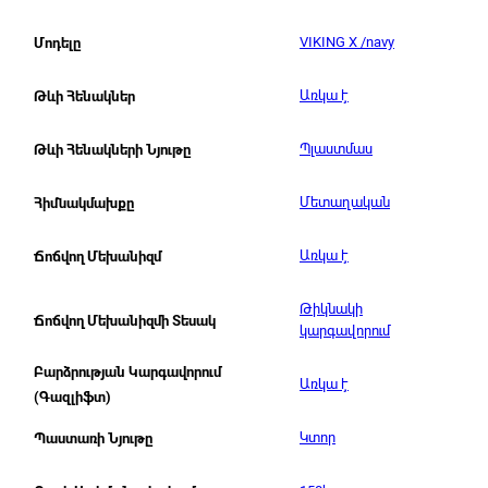
VIKING X /navy
Մոդելը
Առկա է
Թևի Հենակներ
Պլաստմաս
Թևի Հենակների Նյութը
Մետաղական
Հիմնակմախքը
Առկա է
Ճոճվող Մեխանիզմ
Թիկնակի
Ճոճվող Մեխանիզմի Տեսակ
կարգավորում
Բարձրության Կարգավորում
Առկա է
(Գազլիֆտ)
Կտոր
Պաստառի Նյութը