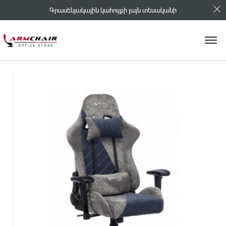
Գրասենյակային կահույքի լայն տեսականի