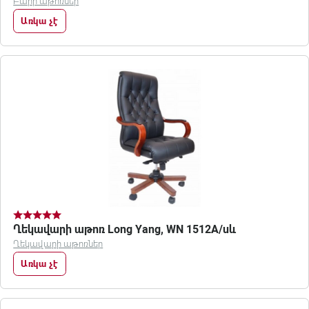
Բարի աթոռներ
Առկա չէ
Ղեկավարի աթոռ Long Yang, WN 1512A/սև
Ղեկավարի աթոռներ
Առկա չէ