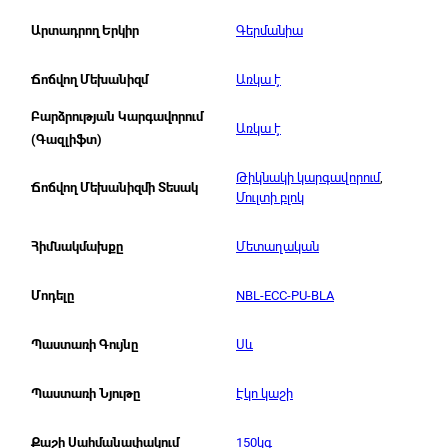
Գերմանիա
Արտադրող Երկիր
Առկա է
Ճոճվող Մեխանիզմ
Բարձրության Կարգավորում
Առկա է
(Գազլիֆտ)
Թիկնակի կարգավորում
,
Ճոճվող Մեխանիզմի Տեսակ
Մուլտի բլոկ
Մետաղական
Հիմնակմախքը
NBL-ECC-PU-BLA
Մոդելը
Սև
Պաստառի Գույնը
Էկո կաշի
Պաստառի Նյութը
150կգ
Քաշի Սահմանափակում