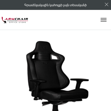
Գրասենյակային կահույքի լայն տեսականի