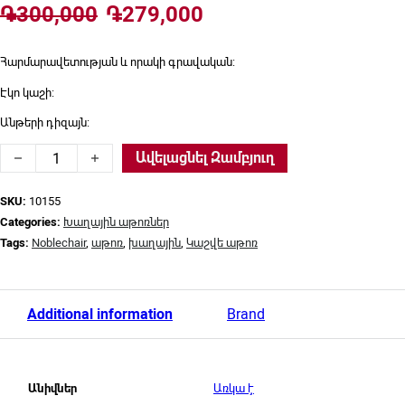
Original price was: ֏300,000.
Current price is: ֏2
֏
300,000
֏
279,000
Հարմարավետության և որակի գրավական:
Էկո կաշի:
Անթերի դիզայն:
Խաղային աթոռ, Noblechair, NBL-ECC-PU-BLA quantity
Ավելացնել Զամբյուղ
SKU:
10155
Categories:
Խաղային աթոռներ
Tags:
Noblechair
,
աթոռ
,
խաղային
,
Կաշվե աթոռ
Additional information
Brand
Առկա է
Անիվներ