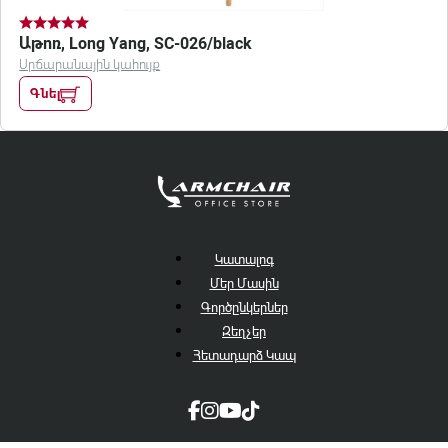
Աթոռ, Long Yang, SC-026/black
Սրճարանային կահույք
Գնել
Կատալոգ
Մեր Մասին
Գործընկերներ
Զեղչեր
Հետադարձ Կապ