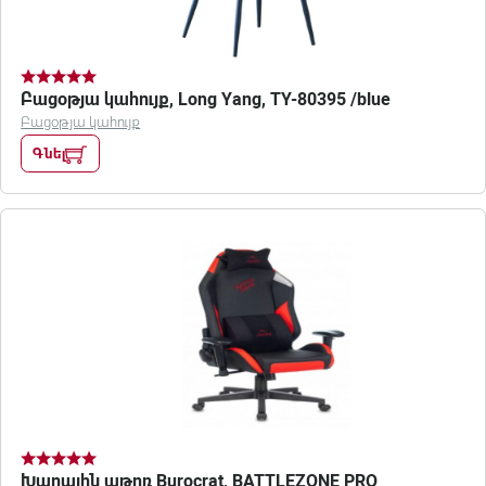
Բացօթյա կահույք, Long Yang, TY-80395 /blue
Բացօթյա կահույք
Գնել
Խաղային աթոռ Burocrat, BATTLEZONE PRO