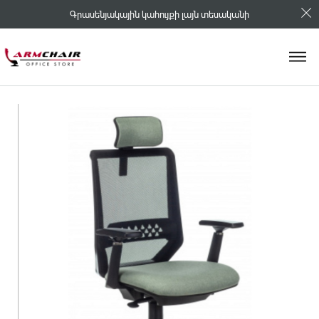
Գրասենյակային կահույքի լայն տեսականի