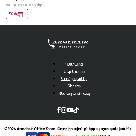
Խաղային աթոռներ
Գնել
Կատալոգ
Մեր Մասին
Գործընկերներ
Զեղչեր
Հետադարձ Կապ
©2026 Armchair Office Store։ Բոլոր իրավունքները պաշտպանված են.