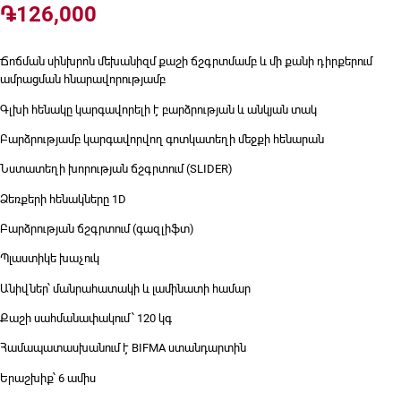
֏
126,000
Ճոճման սինխրոն մեխանիզմ քաշի ճշգրտմամբ և մի քանի դիրքերում
ամրացման հնարավորությամբ
Գլխի հենակը կարգավորելի է բարձրության և անկյան տակ
Բարձրությամբ կարգավորվող գոտկատեղի մեջքի հենարան
Նստատեղի խորության ճշգրտում (SLIDER)
Ձեռքերի հենակները 1D
Բարձրության ճշգրտում (գազլիֆտ)
Պլաստիկե խաչուկ
Անիվներ՝ մանրահատակի և լամինատի համար
Քաշի սահմանափակում ՝ 120 կգ
Համապատասխանում է BIFMA ստանդարտին
Երաշխիք՝ 6 ամիս