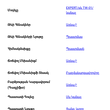
EXPERT/սև TW-01/
Մոդելը
կանաչ
Առկա է
Թևի Հենակներ
Պլաստմաս
Թևի Հենակների Նյութը
Պլաստմասե
Հիմնակմախքը
Առկա է
Ճոճվող Մեխանիզմ
Բազմակարգավորվող
Ճոճվող Մեխանիզմի Տեսակ
Բարձրության Կարգավորում
Առկա է
(Գազլիֆտ)
Սև-Կանաչ
Պաստառի Գույնը
Ցանց, կտոր
Պաստառի Նյութը