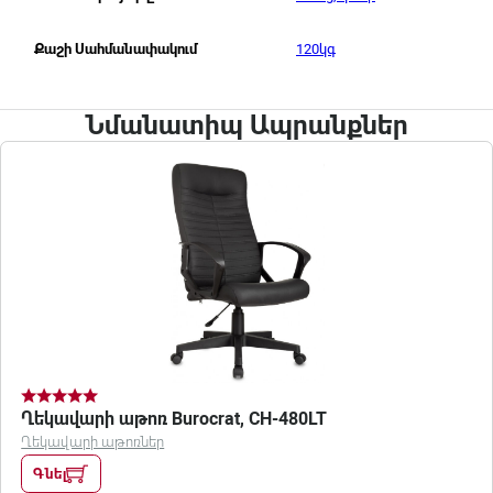
120կգ
Քաշի Սահմանափակում
Նմանատիպ Ապրանքներ
Ղեկավարի աթոռ Burocrat, CH-480LT
Ղեկավարի աթոռներ
Գնել