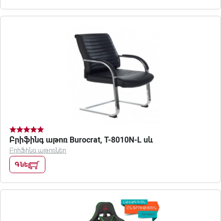
Բրիֆինգ աթոռ Burocrat, T-8010N-L սև
Բրիֆինգ աթոռներ
Գնել