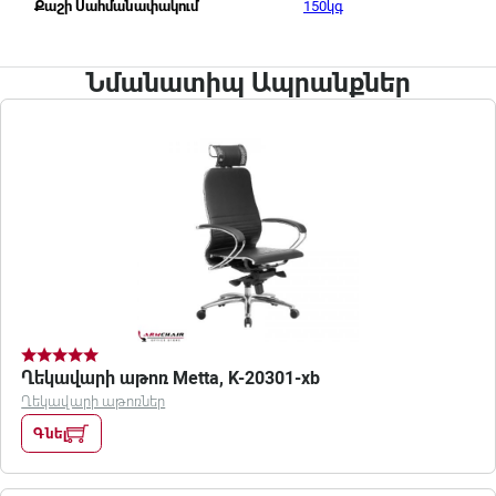
150կգ
Քաշի Սահմանափակում
Նմանատիպ Ապրանքներ
Ղեկավարի աթոռ Metta, K-20301-xb
Ղեկավարի աթոռներ
Գնել