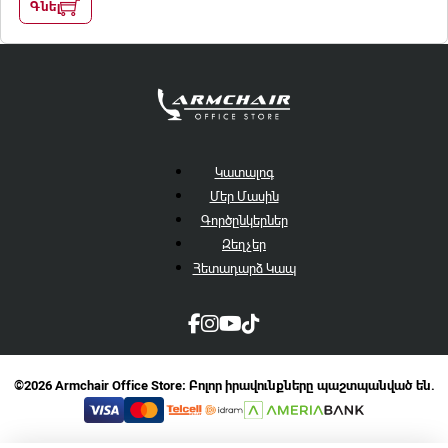
Գնել
Կատալոգ
Մեր Մասին
Գործընկերներ
Զեղչեր
Հետադարձ Կապ
©2026 Armchair Office Store։ Բոլոր իրավունքները պաշտպանված են.