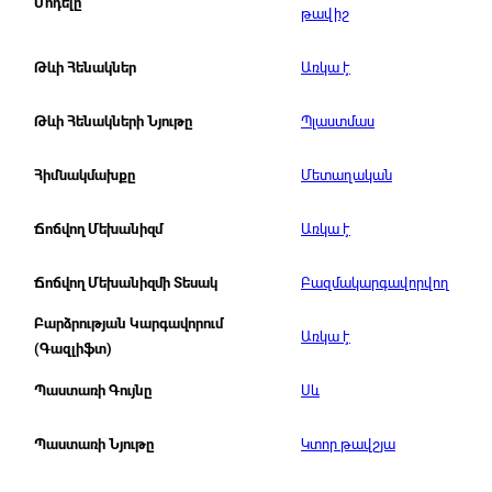
Մոդելը
թավիշ
Առկա է
Թևի Հենակներ
Պլաստմաս
Թևի Հենակների Նյութը
Մետաղական
Հիմնակմախքը
Առկա է
Ճոճվող Մեխանիզմ
Բազմակարգավորվող
Ճոճվող Մեխանիզմի Տեսակ
Բարձրության Կարգավորում
Առկա է
(Գազլիֆտ)
Սև
Պաստառի Գույնը
Կտոր թավշյա
Պաստառի Նյութը