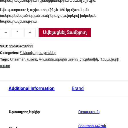
հարմարավետություն, դիմացկունություն և մատչելի գին:
Այն պատրաստ է աշխատել մինչև 150 կգ մշտական ​​
ծանրաբեռնվածության տակ՝ երաշխավորելով իսկական
հարմարավետություն:
Ղեկավարի աթոռ Chairman, Chairman 442/սև թավիշ quanti
Ավելացնել Զամբյուղ
SKU:
32da0ac28933
Categories:
Ղեկավարի աթոռներ
Tags:
Chairman
,
աթոռ
,
Գրասենյակային աթոռ
,
Էրգոնոմիկ
,
Ղեկավարի
աթոռ
Additional information
Brand
Ռուսաստան
Արտադրող Երկիր
Chairman 442/սև