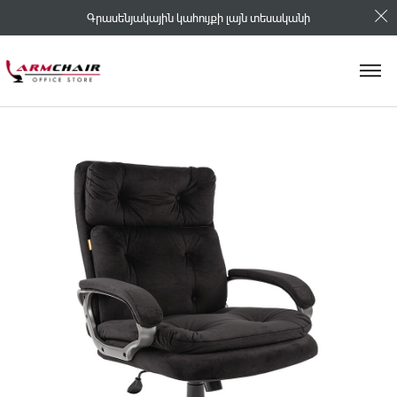
Գրասենյակային կահույքի լայն տեսականի