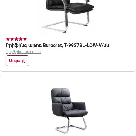
Բրիֆինգ աթոռ Burocrat, T-9927SL-LOW-V/սև
Բրիֆինգ աթոռներ
Առկա չէ