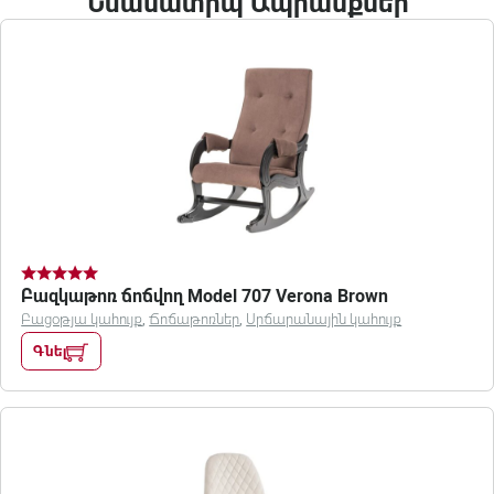
Նմանատիպ Ապրանքներ
Բազկաթոռ ճոճվող Model 707 Verona Brown
Բացօթյա կահույք
,
Ճոճաթոռներ
,
Սրճարանային կահույք
Գնել