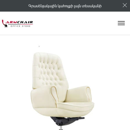
Գրասենյակային կահույքի լայն տեսականի