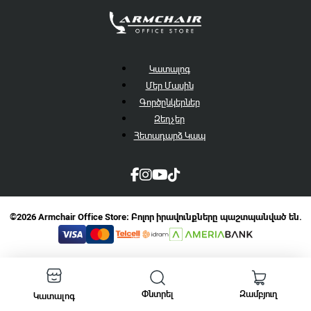
Կատալոգ
Մեր Մասին
Գործընկերներ
Զեղչեր
Հետադարձ Կապ
©2026 Armchair Office Store։ Բոլոր իրավունքները պաշտպանված են.
Փնտրել
Զամբյուղ
Կատալոգ