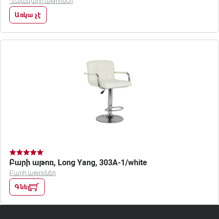
Ղեկավարի աթոռներ
Առկա չէ
Բարի աթոռ, Long Yang, 303A-1/white
Բարի աթոռներ
Գնել