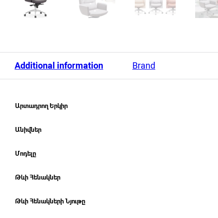
Additional information
Brand
Արտադրող Երկիր
Անիվներ
Մոդելը
Թևի Հենակներ
Թևի Հենակների Նյութը