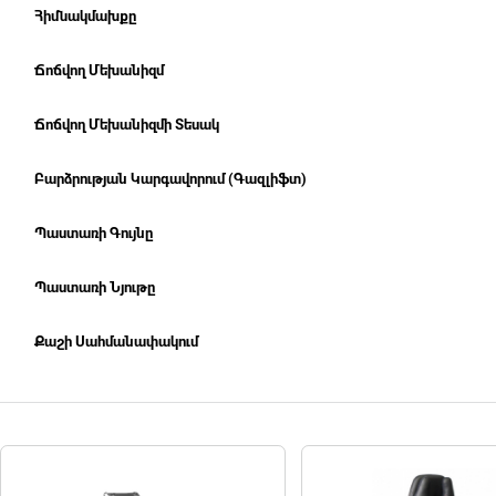
Հիմնակմախքը
Ճոճվող Մեխանիզմ
Ճոճվող Մեխանիզմի Տեսակ
Բարձրության Կարգավորում (Գազլիֆտ)
Պաստառի Գույնը
Պաստառի Նյութը
Քաշի Սահմանափակում