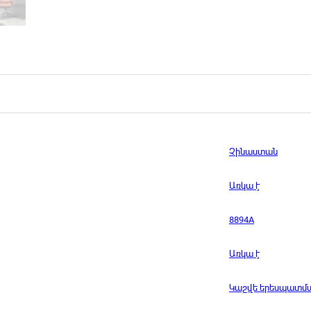
Չինաստան
Առկա է
8894A
Առկա է
Կաշվե երեսպատմ