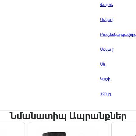
Փայտե
Առկա է
Բազմակարգավոր
Առկա է
Սև
Կաշի
120կգ
Նմանատիպ Ապրանքներ