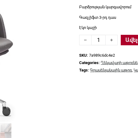
Բարձրության կարգավորում
Գազլիֆտ 3-րդ դաս
Էկո կաշի
Ղեկավարի աթոռ Long Ya
Ավել
SKU:
7a989c6dc4e2
Categories:
Ղեկավարի աթոռնե
Tags:
Գրասենյակային աթոռ
,
Կ