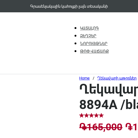
Գրասենյակային կահույքի լայն տեսականի
ԿԱՏԱԼՈԳ
ԶԵՂՉԵՐ
ՆՈՐՈՒՅԹՆԵՐ
ԹՈՓ ՎԱՃԱՌՔ
Home
/
Ղեկավարի աթոռներ
Ղեկավար
8894A /bl
Or
֏
165,000
֏
1