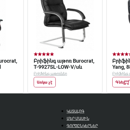
rocrat,
Բրիֆինգ աթոռ Burocrat,
Բրիֆին
d
T-9927SL-LOW-V/սև
Yang, 
Բրիֆինգ աթոռներ
Բրիֆինգ
Առկա չէ
Գնել
ԿԱՏԱԼՈԳ
ՄԵՐ ՄԱՍԻՆ
ԳՈՐԾԸՆԿԵՐՆԵՐ