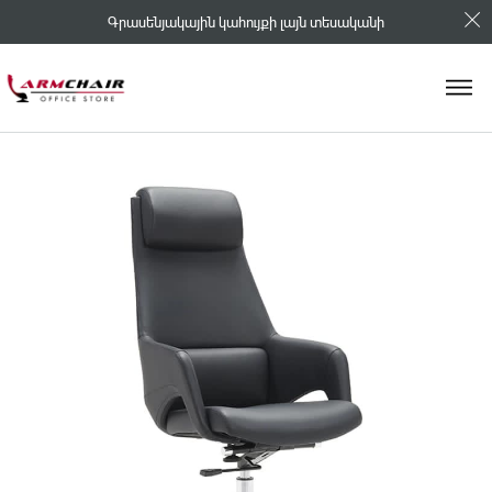
Գրասենյակային կահույքի լայն տեսականի