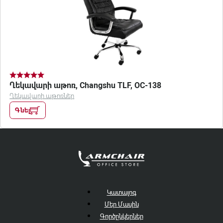
Ղեկավարի աթոռ, Changshu TLF, OC-138
Ղեկավարի աթոռներ
Գնել
Կատալոգ
Մեր Մասին
Գործընկերներ