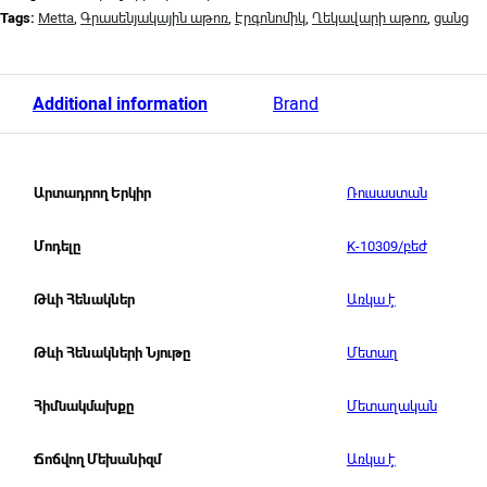
Tags:
Metta
,
Գրասենյակային աթոռ
,
Էրգոնոմիկ
,
Ղեկավարի աթոռ
,
ցանց
Additional information
Brand
Ռուսաստան
Արտադրող Երկիր
K-10309/բեժ
Մոդելը
Առկա է
Թևի Հենակներ
Մետաղ
Թևի Հենակների Նյութը
Մետաղական
Հիմնակմախքը
Առկա է
Ճոճվող Մեխանիզմ