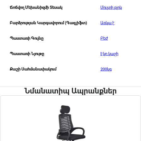
Մուլտի բլոկ
Ճոճվող Մեխանիզմի Տեսակ
Առկա է
Բարձրության Կարգավորում (Գազլիֆտ)
Բեժ
Պաստառի Գույնը
Էկո կաշի
Պաստառի Նյութը
200կգ
Քաշի Սահմանափակում
Նմանատիպ Ապրանքներ