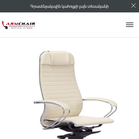
Գրասենյակային կահույքի լայն տեսականի