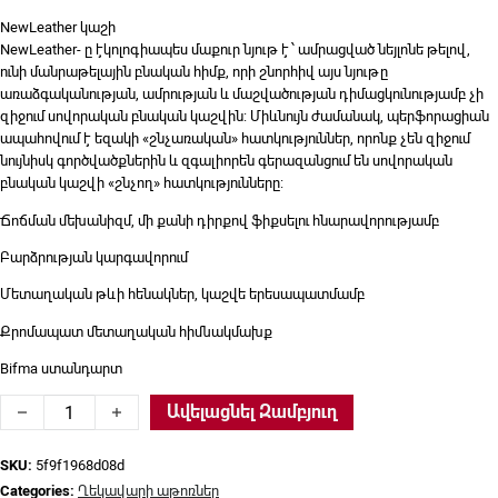
NewLeather կաշի
NewLeather- ը էկոլոգիապես մաքուր նյութ է ՝ ամրացված նեյլոնե թելով,
ունի մանրաթելային բնական հիմք, որի շնորհիվ այս նյութը
առաձգականության, ամրության և մաշվածության դիմացկունությամբ չի
զիջում սովորական բնական կաշվին: Միևնույն ժամանակ, պերֆորացիան
ապահովում է եզակի «շնչառական» հատկություններ, որոնք չեն զիջում
նույնիսկ գործվածքներին և զգալիորեն գերազանցում են սովորական
բնական կաշվի «շնչող» հատկությունները:
Ճոճման մեխանիզմ, մի քանի դիրքով ֆիքսելու հնարավորությամբ
Բարձրության կարգավորում
Մետաղական թևի հենակներ, կաշվե երեսապատմամբ
Քրոմապատ մետաղական հիմնակմախք
Bifma ստանդարտ
Ղեկավարի աթոռ Metta, K-10309/բեժ quantity
Ավելացնել Զամբյուղ
SKU:
5f9f1968d08d
Categories:
Ղեկավարի աթոռներ