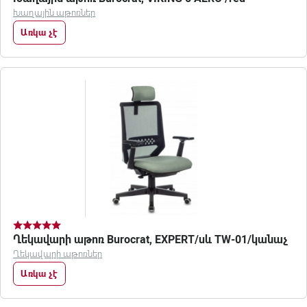
Խաղային աթոռներ
Առկա չէ
Ղեկավարի աթոռ Burocrat, EXPERT/սև TW-01/կանաչ
Ղեկավարի աթոռներ
Առկա չէ