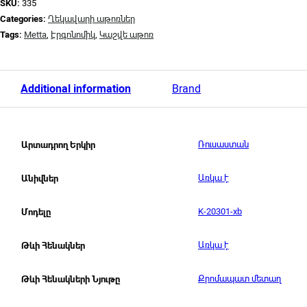
SKU:
335
Categories:
Ղեկավարի աթոռներ
Tags:
Metta
,
Էրգոնոմիկ
,
Կաշվե աթոռ
Additional information
Brand
Ռուսաստան
Արտադրող Երկիր
Առկա է
Անիվներ
K-20301-xb
Մոդելը
Առկա է
Թևի Հենակներ
Քրոմապատ մետաղ
Թևի Հենակների Նյութը