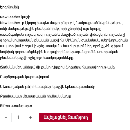
Էրգոնոմիկ
NewLeather կաշի
NewLeather- ը էկոլոգիապես մաքուր նյութ է ՝ ամրացված նեյլոնե թելով,
ունի մանրաթելային բնական հիմք, որի շնորհիվ այս նյութը
առաձգականության, ամրության և մաշվածության դիմացկունությամբ չի
զիջում սովորական բնական կաշվին: Միևնույն ժամանակ, պերֆորացիան
ապահովում է եզակի «շնչառական» հատկություններ, որոնք չեն զիջում
նույնիսկ գործվածքներին և զգալիորեն գերազանցում են սովորական
բնական կաշվի «շնչող» հատկությունները:
Ճոճման մեխանիզմ, մի քանի դիրքով ֆիքսելու հնարավորությամբ
Բարձրության կարգավորում
Մետաղական թևի հենակներ, կաշվե երեսապատմամբ
Քրոմապատ մետաղական հիմնակմախք
Bifma ստանդարտ
Ղեկավարի աթոռ Metta, K-20301-xb quantity
Ավելացնել Զամբյուղ