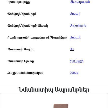
Մետաղական
Հիմնակմախքը
Առկա է
Ճոճվող Մեխանիզմ
Մուլտի բլոկ
Ճոճվող Մեխանիզմի Տեսակ
Առկա է
Բարձրության Կարգավորում (Գազլիֆտ)
Սև
Պաստառի Գույնը
Էկո կաշի
Պաստառի Նյութը
200կգ
Քաշի Սահմանափակում
Նմանատիպ Ապրանքներ