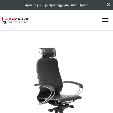
Գրասենյակային կահույքի լայն տեսականի