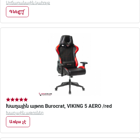
Սրճարանային կահույք
Գնել
Խաղային աթոռ Burocrat, VIKING 5 AERO /red
Խաղային աթոռներ
Առկա չէ