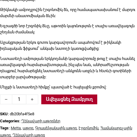
Թիկնակի ամբողջովին էրգոնոմիկ ձև, որը համապատասխանում է մարդու
մարմնի անատոմիական ձևին:
Եզրագծի նոր էրգոնիկ ձևը, աթոռին կայունություն է տալիս առավելագույն
շեղման ժամանակ:
Աջակցության երկու գոտու կարգավորումն ապահովում է թիկնակի
իդեալական ֆիքսում՝ անկախ նստողի կառուցվածքից:
Նստատեղի ամրության երկկողմանի կարգավորումը թույլ է տալիս հասնել
առավելագույն հարմարավետության, ինչպես նաև, անհրաժեշտության
դեպքում, հարմարեցնել նստատեղի անկյունն առջևի և հետևի գոտիների
տարբեր լարվածությամբ:
Մեջքի և նստատեղի հիմքը՝ պատված Է հայելային քրոմով:
Ղեկավարի աթոռ Metta, S-1.04/մոխ quantity
Ավելացնել Զամբյուղ
SKU:
db20bfa4f5e8
Categories:
Ղեկավարի աթոռներ
Tags:
Metta
,
աթոռ
,
Գրասենյակային աթոռ
,
Էրգոնոմիկ
,
Համակարգչային
աթոռ
,
Ղեկավարի աթոռ