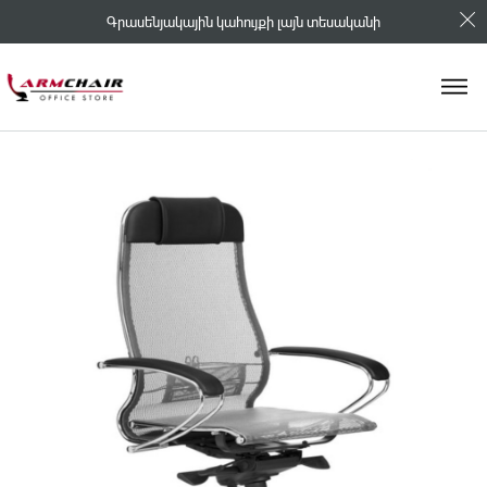
Գրասենյակային կահույքի լայն տեսականի