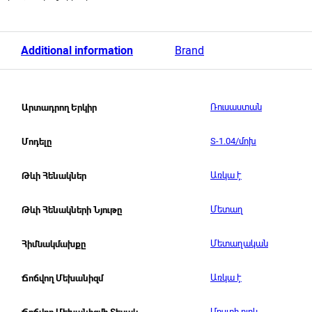
Additional information
Brand
Ռուսաստան
Արտադրող Երկիր
S-1.04/մոխ
Մոդելը
Առկա է
Թևի Հենակներ
Մետաղ
Թևի Հենակների Նյութը
Մետաղական
Հիմնակմախքը
Առկա է
Ճոճվող Մեխանիզմ
Մուլտի բլոկ