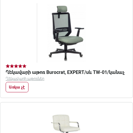
Ղեկավարի աթոռ Burocrat, EXPERT/սև TW-01/կանաչ
Ղեկավարի աթոռներ
Առկա չէ