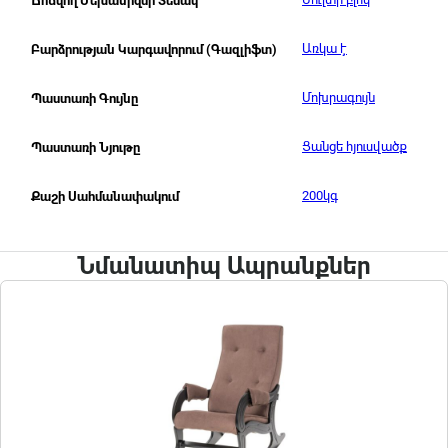
Ճոճվող Մեխանիզմի Տեսակ
Առկա է
Բարձրության Կարգավորում (Գազլիֆտ)
Մոխրագույն
Պաստառի Գույնը
Ցանցե հյուսվածք
Պաստառի Նյութը
200կգ
Քաշի Սահմանափակում
Նմանատիպ Ապրանքներ