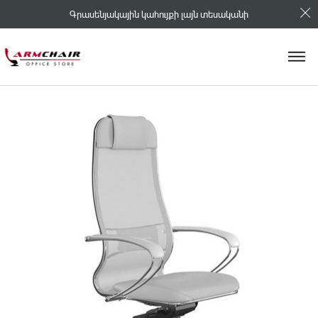
Գրասենյակային կահույքի լայն տեսականի