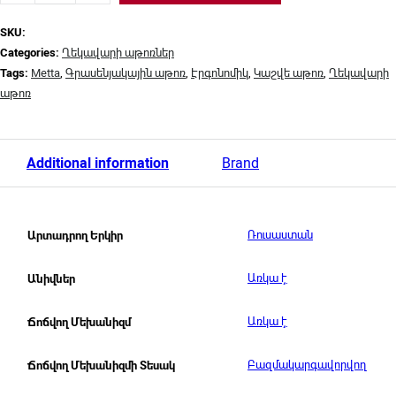
SKU:
Categories:
Ղեկավարի աթոռներ
Tags:
Metta
,
Գրասենյակային աթոռ
,
Էրգոնոմիկ
,
Կաշվե աթոռ
,
Ղեկավարի
աթոռ
Additional information
Brand
Ռուսաստան
Արտադրող Երկիր
Առկա է
Անիվներ
Առկա է
Ճոճվող Մեխանիզմ
Բազմակարգավորվող
Ճոճվող Մեխանիզմի Տեսակ