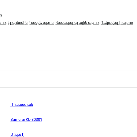
ր
թոռ
,
Էրգոնոմիկ
,
Կաշվե աթոռ
,
Համակարգչային աթոռ
,
Ղեկավարի աթոռ
Ռուսաստան
Samurai KL-30301
Առկա է