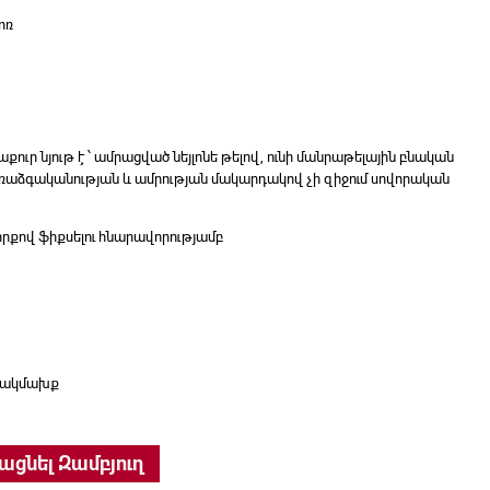
ոռ
աքուր նյութ է ՝ ամրացված նեյլոնե թելով, ունի մանրաթելային բնական
ը առաձգականության և ամրության մակարդակով չի զիջում սովորական
րքով ֆիքսելու հնարավորությամբ
նակմախք
 Samurai KL-30301 quantity
ացնել Զամբյուղ