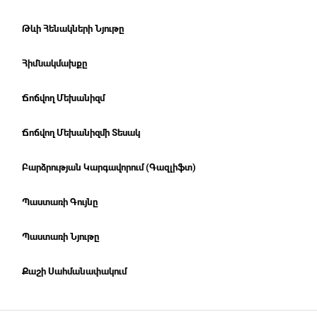
Թևի Հենակների Նյութը
Հիմնակմախքը
Ճոճվող Մեխանիզմ
Ճոճվող Մեխանիզմի Տեսակ
Բարձրության Կարգավորում (Գազլիֆտ)
Պաստառի Գույնը
Պաստառի Նյութը
Քաշի Սահմանափակում