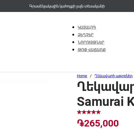
Գրասենյակային կահույքի լայն տեսականի
ԿԱՏԱԼՈԳ
ԶԵՂՉԵՐ
ՆՈՐՈՒՅԹՆԵՐ
ԹՈՓ ՎԱՃԱՌՔ
Home
/
Ղեկավարի աթոռներ
Ղեկավար
Samurai 
֏
265,000