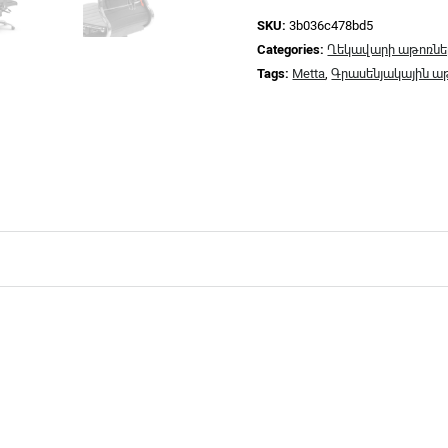
SKU:
3b036c478bd5
Categories:
Ղեկավարի աթոռնե
Tags:
Metta
,
Գրասենյակային ա