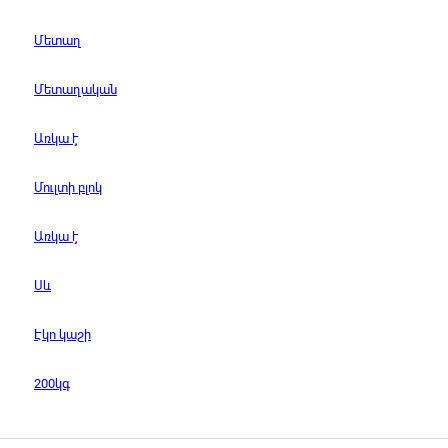
Մետաղ
Մետաղական
Առկա է
Մուլտի բլոկ
Առկա է
Սև
Էկո կաշի
200կգ