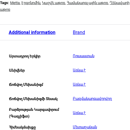
Tags:
Metta
,
Էրգոնոմիկ
,
Կաշվե աթոռ
,
Համակարգչային աթոռ
,
Ղեկավարի
աթոռ
Additional information
Brand
Ռուսաստան
Արտադրող Երկիր
Առկա է
Անիվներ
Առկա է
Ճոճվող Մեխանիզմ
Բազմակարգավորվող
Ճոճվող Մեխանիզմի Տեսակ
Բարձրության Կարգավորում
Առկա է
(Գազլիֆտ)
Մետաղական
Հիմնակմախքը