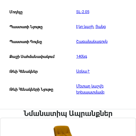
SL-2.05
Մոդելը
Էկո կաշի
,
Ցանց
Պաստառի Նյութը
Շագանակագույն
Պաստառի Գույնը
140կգ
Քաշի Սահմանափակում
Առկա է
Թևի Հենակներ
Մետաղ կաշվե
Թևի Հենակների Նյութը
երեսպատմամբ
Նմանատիպ Ապրանքներ