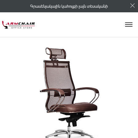
Գրասենյակային կահույքի լայն տեսականի