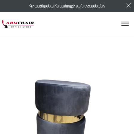
Գրասենյակային կահույքի լայն տեսականի