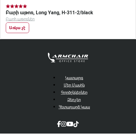
Բարի աթոռ, Long Yang, H-311-2/black
Բարի աթոռներ
Առկա չէ
Կատալոգ
Մեր Մասին
Գործընկերներ
Զեղչեր
Հետադարձ Կապ