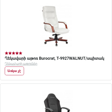
Ղեկավարի աթոռ Burocrat, T-9927WALNUT/սպիտակ
Ղեկավարի աթոռներ
Առկա չէ