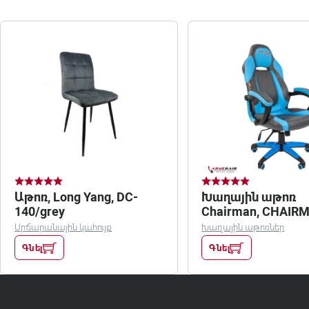
Աթոռ, Long Yang, DC-
Խաղային աթոռ
140/grey
Chairman, CHAIR
GAME 20
Սրճարանային կահույք
Խաղային աթոռներ
Գնել
Գնել