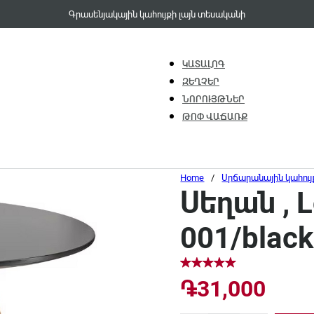
Գրասենյակային կահույքի լայն տեսականի
ԿԱՏԱԼՈԳ
ԶԵՂՉԵՐ
ՆՈՐՈՒՅԹՆԵՐ
ԹՈՓ ՎԱՃԱՌՔ
Home
/
Սրճարանային կահույ
Սեղան , L
001/black
֏
31,000