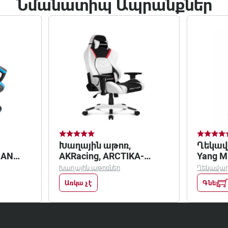
Նմանատիպ Ապրանքներ
Խաղային աթոռ,
Ղեկավ
MAN
AKRacing, ARCTIKA-
Yang M
WHITE
Խաղային աթոռներ
Ղեկավար
Առկա չէ
Գնել