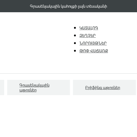
Գրասենյակային կահույքի լայն տեսականի
ԿԱՏԱԼՈԳ
ԶԵՂՉԵՐ
ՆՈՐՈՒՅԹՆԵՐ
ԹՈՓ ՎԱՃԱՌՔ
Գրասենյակային
Բրիֆինգ աթոռներ
աթոռներ