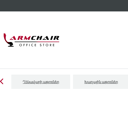
Ղեկավարի աթոռներ
Խաղային աթոռներ