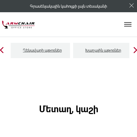
Գրասենյակային կահույքի լայն տեսականի
Ղեկավարի աթոռներ
Խաղային աթոռներ
Մետաղ, կաշի