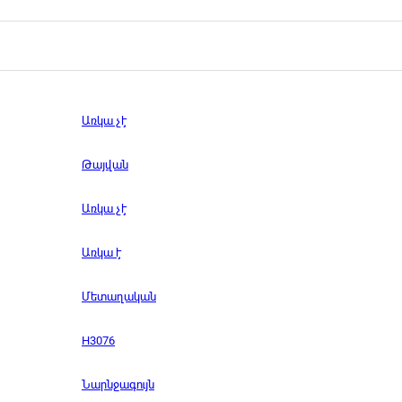
Առկա չէ
Թայվան
Առկա չէ
Առկա է
Մետաղական
H3076
Նարնջագույն