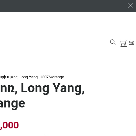
֏
0
րի աթոռ, Long Yang, H3076/orange
ռ, Long Yang,
ange
inal price was: ֏31,000.
Current price is: ֏24,000.
,000