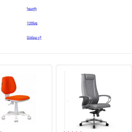
Կաշի
120կգ
Առկա չէ