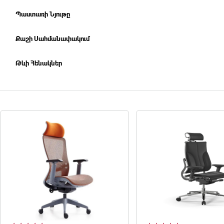
Պաստառի Նյութը
Քաշի Սահմանափակում
Թևի Հենակներ