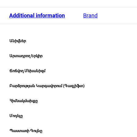
Additional information
Brand
Անիվներ
Արտադրող Երկիր
Ճոճվող Մեխանիզմ
Բարձրության Կարգավորում (Գազլիֆտ)
Հիմնակմախքը
Մոդելը
Պաստառի Գույնը