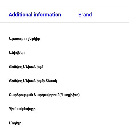
Additional information
Brand
Արտադրող Երկիր
Անիվներ
Ճոճվող Մեխանիզմ
Ճոճվող Մեխանիզմի Տեսակ
Բարձրության Կարգավորում (Գազլիֆտ)
Հիմնակմախքը
Մոդելը