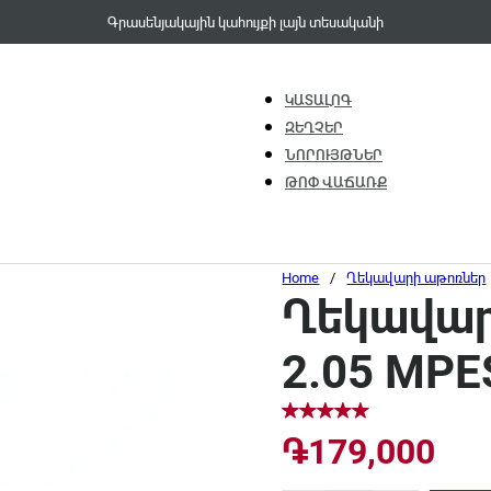
Գրասենյակային կահույքի լայն տեսականի
ԿԱՏԱԼՈԳ
ԶԵՂՉԵՐ
ՆՈՐՈՒՅԹՆԵՐ
ԹՈՓ ՎԱՃԱՌՔ
Home
/
Ղեկավարի աթոռներ
Ղեկավարի
2.05 MPE
֏
179,000