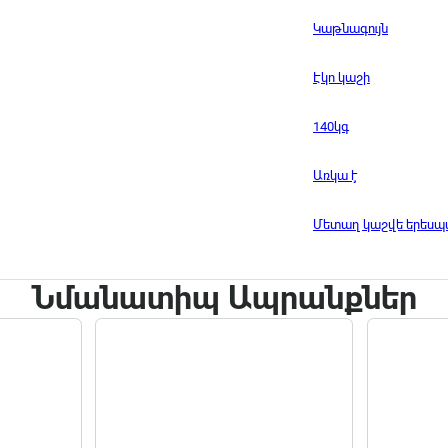
Կաթնագույն
Էկո կաշի
140կգ
Առկա է
Մետաղ կաշվե երես
Նմանատիպ Ապրանքներ