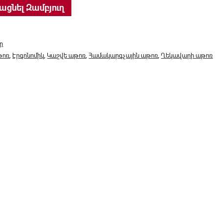
 KL-2.05 MPES/ կաթնագույն quantity
ացնել Զամբյուղ
ր
թոռ
,
Էրգոնոմիկ
,
Կաշվե աթոռ
,
Համակարգչային աթոռ
,
Ղեկավարի աթոռ