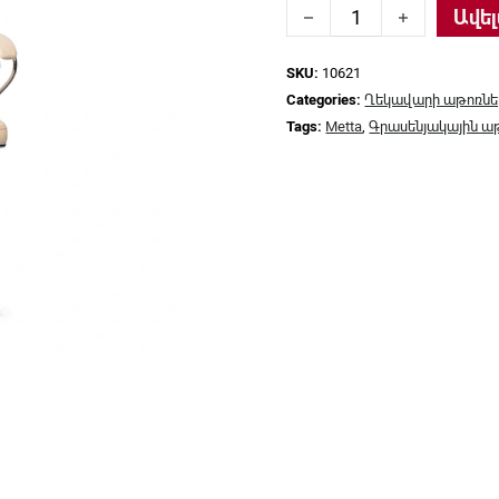
Ղեկավարի աթոռ Metta,
Ավել
SKU:
10621
Categories:
Ղեկավարի աթոռնե
Tags:
Metta
,
Գրասենյակային ա