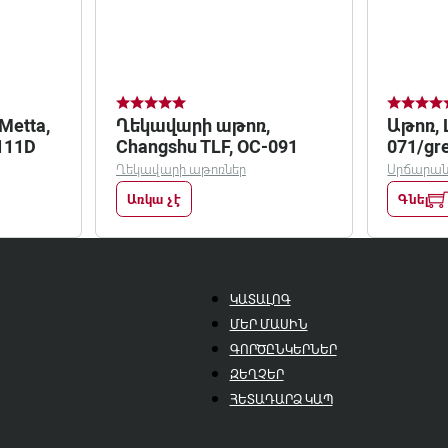
etta,
Ղեկավարի աթոռ,
Աթոռ, 
-111D
Changshu TLF, OC-091
071/gr
Ղեկավարի աթոռներ
Սրճարանա
Առկա չէ
Գնել
ԿԱՏԱԼՈԳ
ՄԵՐ ՄԱՍԻՆ
ԳՈՐԾԸՆԿԵՐՆԵՐ
ԶԵՂՉԵՐ
ՀԵՏԱԴԱՐՁ ԿԱՊ