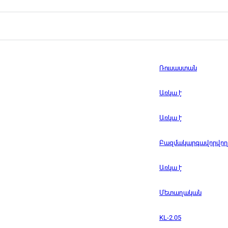
Ռուսաստան
Առկա է
Առկա է
Բազմակարգավորվող
Առկա է
Մետաղական
KL-2.05