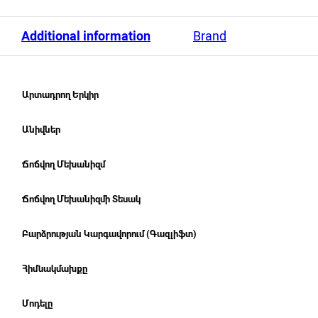
Additional information
Brand
Արտադրող Երկիր
Անիվներ
Ճոճվող Մեխանիզմ
Ճոճվող Մեխանիզմի Տեսակ
Բարձրության Կարգավորում (Գազլիֆտ)
Հիմնակմախքը
Մոդելը