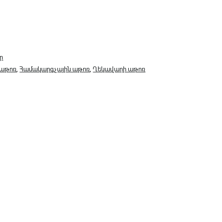
ր
 աթոռ
,
Համակարգչային աթոռ
,
Ղեկավարի աթոռ