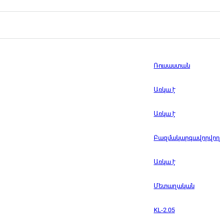
Ռուսաստան
Առկա է
Առկա է
Բազմակարգավորվող
Առկա է
Մետաղական
KL-2.05