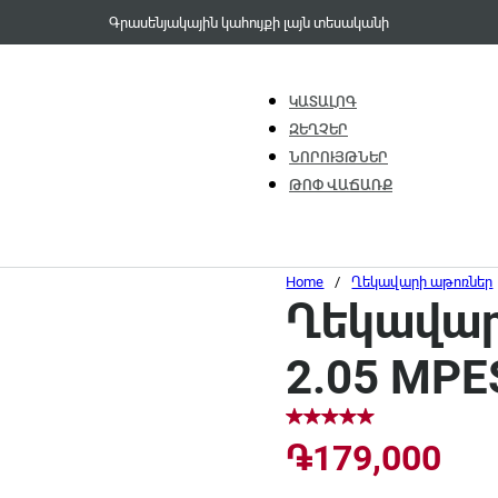
Գրասենյակային կահույքի լայն տեսականի
ԿԱՏԱԼՈԳ
ԶԵՂՉԵՐ
ՆՈՐՈՒՅԹՆԵՐ
ԹՈՓ ՎԱՃԱՌՔ
Home
/
Ղեկավարի աթոռներ
Ղեկավարի
2.05 MPE
֏
179,000