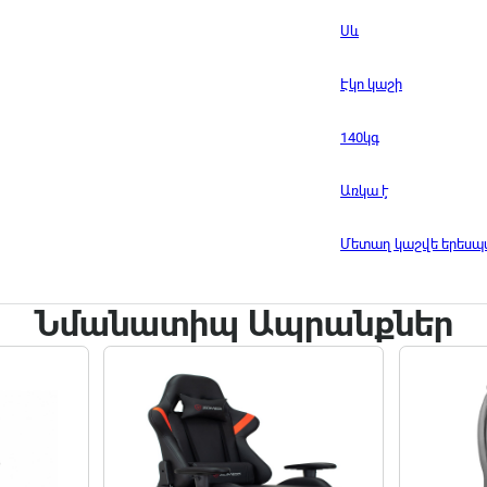
Սև
Էկո կաշի
140կգ
Առկա է
Մետաղ կաշվե երես
Նմանատիպ Ապրանքներ