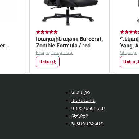
Խաղային աթոռ Burocrat,
Ղեկավ
Zombie Formula / red
Yang, 
Խաղային աթոռներ
Ղեկավար
Առկա չէ
Առկա չ
ԿԱՏԱԼՈԳ
ՄԵՐ ՄԱՍԻՆ
ԳՈՐԾԸՆԿԵՐՆԵՐ
ԶԵՂՉԵՐ
ՀԵՏԱԴԱՐՁ ԿԱՊ