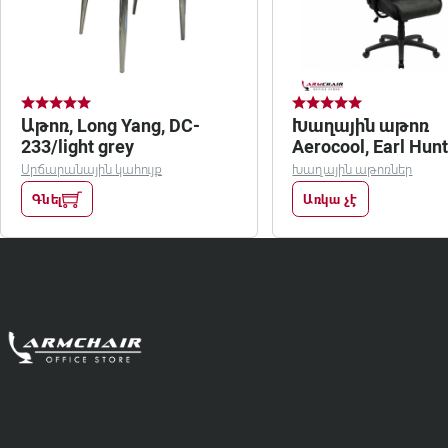
Աթոռ, Long Yang, DC-
Խաղային աթոռ
233/light grey
Aerocool, Earl Hunter
Green
Սրճարանային կահույք
Խաղային աթոռներ
Գնել
Առկա չէ